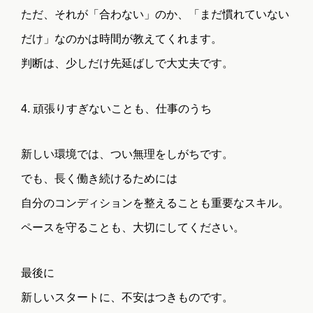
ただ、それが「合わない」のか、「まだ慣れていない
だけ」なのかは時間が教えてくれます。
FEATURES
FLOW
判断は、少しだけ先延ばしで大丈夫です。
NOROキャリア
転職活動の流れ
の特徴
4. 頑張りすぎないことも、仕事のうち
新しい環境では、つい無理をしがちです。
FAQ
COMPAN
でも、長く働き続けるためには
よくある質問
会社情報
自分のコンディションを整えることも重要なスキル。
ペースを守ることも、大切にしてください。
CONTACT
最後に
新しいスタートに、不安はつきものです。
お問い合わせ