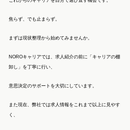
トップ
お知らせ
これからのキャリアを自分で選び直す機会です。
焦らず、でも止まらず。
MEMBER
PURPOSE
まずは現状整理から始めてみませんか。
キャリアアドバ
私たちの想い
イザー
NOROキャリアでは、求人紹介の前に「キャリアの棚
卸し」を丁寧に行い、
FEATURES
FLOW
意思決定のサポートを大切にしています。
NOROキャリア
転職活動の流れ
の特徴
また現在、弊社では求人情報をこれまで以上に見やす
く、
FAQ
COMPAN